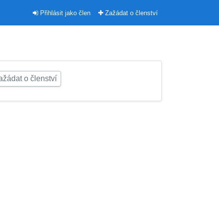
Přihlásit jako člen
Zažádat o členství
žádat o členství