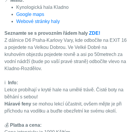
📍
Místo:
Kynologická hala Kladno
Google maps
Webové stránky haly
Seznamte se s provozním řádem haly
ZDE!
Z dálnice D6 Praha-Karlovy Vary, kde odbočíte na EXIT 16
a pojedete na Velkou Dobrou. Ve Velké Dobré na
kruhovém objezdu pojedete rovně a asi po 50metrech za
vodní nádrží (bude po vaší pravé straně) odbočíte vlevo na
Kladno-Rozdělov.
ℹ️
Info:
Lekce probíhají v kryté hale na umělé trávě. Čisté boty na
běhání s sebou!
Háravé feny
se mohou lekcí účastnit, ovšem mějte je při
příchodu na vodítku a buďte obezřetní ke svému okolí.
💰
Platba a cena: