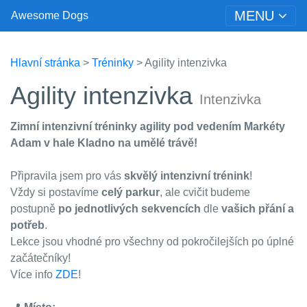
MENU
Awesome Dogs
Hlavní stránka
>
Tréninky
> Agility intenzivka
Agility intenzivka
Intenzivka
Zimní intenzivní tréninky agility
pod vedením Markéty
Adam v hale Kladno na umělé trávě!
Připravila jsem pro vás
skvělý intenzivní trénink
!
Vždy si postavíme
celý parkur
, ale cvičit budeme
postupně
po jednotlivých sekvencích
dle
vašich přání a
potřeb
.
Lekce jsou vhodné pro všechny od pokročilejších po úplné
začátečníky!
Více info
ZDE
!