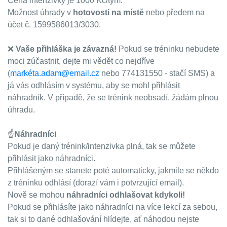
Cena intenzivky je 1000 Kč/tým.
Možnost úhrady v
hotovosti na místě
nebo předem na
účet č. 1599586013/3030.
❌
Vaše přihláška je závazná!
Pokud se tréninku nebudete
moci zúčastnit, dejte mi vědět co nejdříve
(
markéta.adam@email.cz
nebo 774131550 - stačí SMS) a
já vás odhlásím v systému, aby se mohl přihlásit
náhradník. V případě, že se trénink neobsadí, žádám plnou
úhradu.
☝️
Náhradníci
Pokud je daný trénink/intenzivka plná, tak se můžete
přihlásit jako náhradníci.
Přihlášeným se stanete poté automaticky, jakmile se někdo
z tréninku odhlásí (dorazí vám i potvrzující email).
Nově se mohou
náhradníci odhlašovat kdykoli!
Pokud se přihlásíte jako náhradníci na více lekcí za sebou,
tak si to dané odhlašování hlídejte, ať náhodou nejste